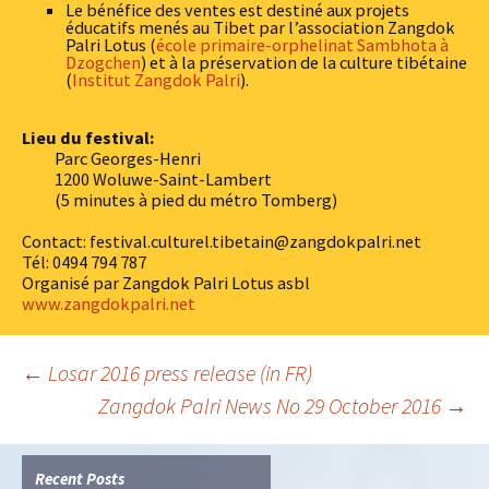
Le bénéfice des ventes est destiné aux projets
éducatifs menés au Tibet par l’association Zangdok
Palri Lotus (
école primaire-orphelinat Sambhota à
Dzogchen
) et à la préservation de la culture tibétaine
(
Institut Zangdok Palri
).
Lieu du festival:
Parc Georges-Henri
1200 Woluwe-Saint-Lambert
(5 minutes à pied du métro Tomberg)
Contact: festival.culturel.tibetain@zangdokpalri.net
Tél: 0494 794 787
Organisé par Zangdok Palri Lotus asbl
www.zangdokpalri.net
Post
←
Losar 2016 press release (in FR)
Zangdok Palri News No 29 October 2016
→
navigation
Recent Posts