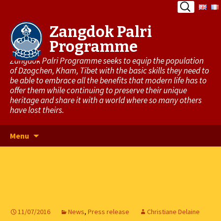
Search
for:
Zangdok Palri
Programme
Zangdok Palri Programme seeks to equip the population
of Dzogchen, Kham, Tibet with the basic skills they need to
be able to embrace all the benefits that modern life has to
offer them while continuing to preserve their unique
heritage and share it with a world where so many others
have lost theirs.
Skip
Menu
to
7e Festival Culturel du
content
Tibet communiqué de
presse (in FR)
11/07/2016
News
,
Press release
Christiane Delaine