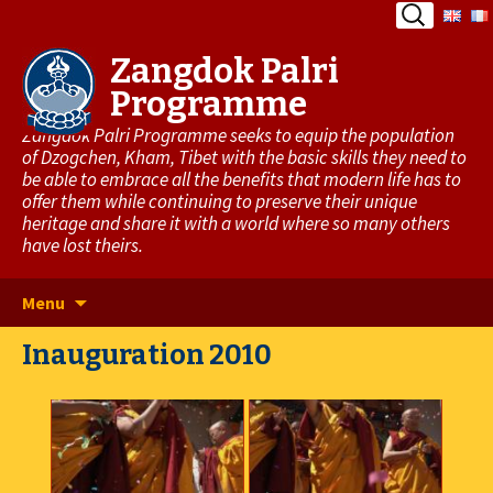
Search
for:
Zangdok Palri
Programme
Zangdok Palri Programme seeks to equip the population
of Dzogchen, Kham, Tibet with the basic skills they need to
be able to embrace all the benefits that modern life has to
offer them while continuing to preserve their unique
heritage and share it with a world where so many others
have lost theirs.
Skip
Menu
to
Inauguration 2010
content