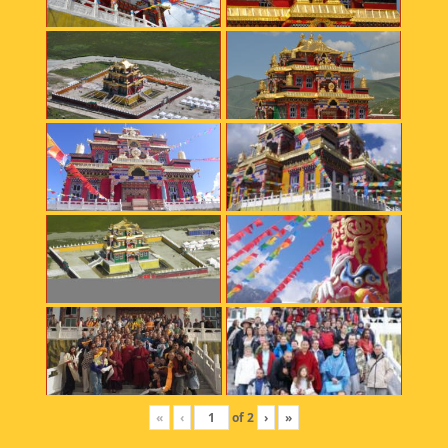
«
‹
of
2
›
»