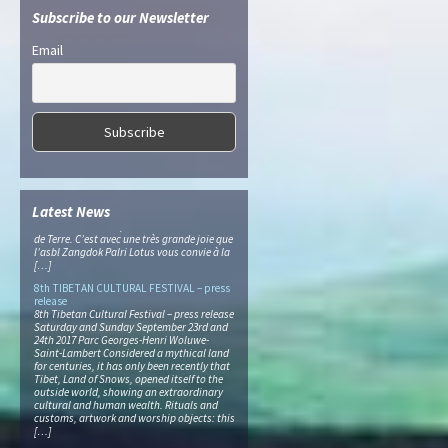
découvertes. Le bénéfice […]
Subscribe to our Newsletter
Losar 2019 press release (in FR)
Joyeux Losar ! NOUVEL AN TIBÉTAIN
Email
Immergez-vous au cœur de la culture du
Tibet lors du Losar Samedi 23 et dimanche
24 février 2019 En février, les Tibétains sont
entrés dans l’année 2146 qui sera l’année du
Cochon de Terre. Venez vivre le Losar, la
célébration du Nouvel An du Tibet en famille
ou entre […]
Losar 2018 press release (in FR)
Joyeux Losar ! REPAS CARITATIF CONVIVIAL
POUR LE NOUVEL AN TIBETAIN Dimanche 04
mars 2018 à la Cité du Dharma En ce mois
de février, les Tibétains s’apprêtent à entrer
Latest News
dans l’année 2145 qui sera l’année du Chien
de Terre. C’est avec une très grande joie que
l’asbl Zangdok Palri Lotus vous convie à la
[…]
8th TIBETAN CULTURAL FESTIVAL – press
release
8th Tibetan Cultural Festival – press release
Saturday and Sunday September 23rd and
24th 2017 Parc Georges-Henri Woluwe-
Saint-Lambert Considered a mythical land
for centuries, it has only been recently that
Tibet, Land of Snows, opened itself to the
outside world, showing an extraordinary
cultural and human wealth. Rituals and
customs, artwork and worship objects: this
[…]
Zangdok Palri News No 31 September 2017