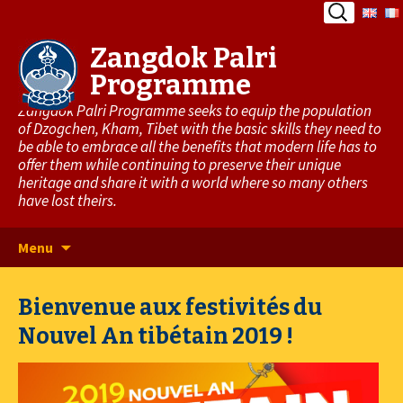
Search
for:
Zangdok Palri
Programme
Zangdok Palri Programme seeks to equip the population
of Dzogchen, Kham, Tibet with the basic skills they need to
be able to embrace all the benefits that modern life has to
offer them while continuing to preserve their unique
heritage and share it with a world where so many others
have lost theirs.
Skip
Menu
to
content
Bienvenue aux festivités du
Nouvel An tibétain 2019 !