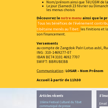
Nom/prénom ainsi que Tél/GSM de la
Le jour (Samedi 23 février ou Dimanch
les menus choisis
Découvrez le
notre menu
ainsi que le 
Tous les bénéfices de l’événement contribu
tibétaine menés au Tibet:
les finitions et
son financement.
Versements
au compte de Zangdok Palri Lotus asbl, Rue
ING : 310-1469277-07
IBAN BE74 3101 4692 7707
SWIFT: BBRUBEBB
Communication
:
LOSAR – Nom Prénom
Accueil à partir de 11h30
Articles récents
S’insc
10ème Festival Culturel du Tibet
Email
communiqué de presse