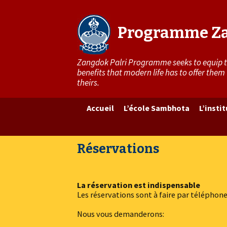
Programme Za
Zangdok Palri Programme seeks to equip the
benefits that modern life has to offer them
theirs.
Aller
Accueil
L’école Sambhota
L’insti
au
contenu
principal
Réservations
La réservation est indispensable
Les réservations sont à faire par téléphon
Nous vous demanderons: