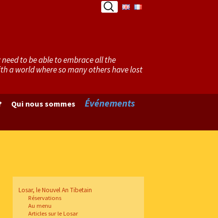
Rechercher :
need to be able to embrace all the
with a world where so many others have lost
Événements
?
Qui nous sommes
Losar, le Nouvel An Tibetain
Réservations
Au menu
Articles sur le Losar