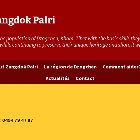
ngdok Palri
 population of Dzogchen, Kham, Tibet with the basic skills they 
 while continuing to preserve their unique heritage and share it 
tut Zangdok Palri
La région de Dzogchen
Comment aider
Actualités
Contact
e:
0494 79 47 87