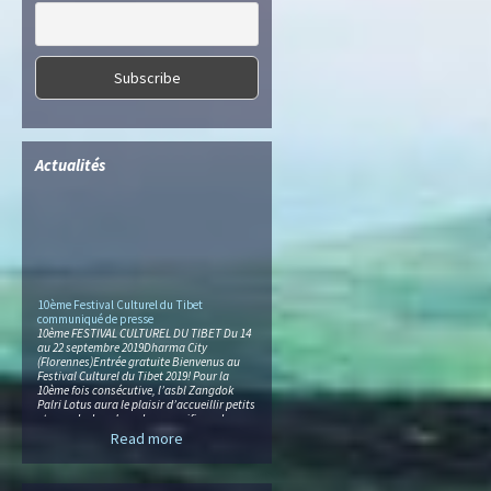
Actualités
10ème Festival Culturel du Tibet
communiqué de presse
10ème FESTIVAL CULTUREL DU TIBET Du 14
au 22 septembre 2019Dharma City
(Florennes)Entrée gratuite Bienvenus au
Festival Culturel du Tibet 2019! Pour la
10ème fois consécutive, l’asbl Zangdok
Palri Lotus aura le plaisir d’accueillir petits
et grands dans le cadre magnifique de
Dharma City pour des journées
Read more
exceptionnelles de rencontres et de
découvertes. Le bénéfice […]
Losar 2019 communiqué de presse