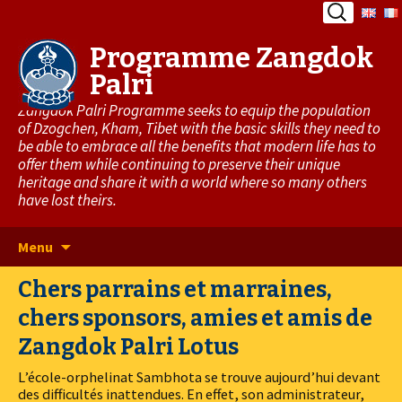
Rechercher
Programme Zangdok
Palri
Zangdok Palri Programme seeks to equip the population
of Dzogchen, Kham, Tibet with the basic skills they need to
be able to embrace all the benefits that modern life has to
offer them while continuing to preserve their unique
heritage and share it with a world where so many others
have lost theirs.
Aller
Menu
au
Chers parrains et marraines,
contenu
principal
chers sponsors, amies et amis de
Zangdok Palri Lotus
L’école-orphelinat Sambhota se trouve aujourd’hui devant
des difficultés inattendues. En effet, son administrateur,