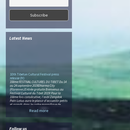
Latest News
10th Tibetan Cultural Festival press
release (fr)
10ème FESTIVAL CULTUREL DU TIBET Du 14
au 24 septembre 2019Dharma City
(Florennes)Entrée gratuite Bienvenus au
Festival Culturel du Tibet 2019! Pour la
10ème fois consécutive, l’asbl Zangdok
Palri Lotus aura le plaisir d’accueillir petits
et grands dans le cadre magnifique de
Dharma City pour des journées
Read more
exceptionnelles de rencontres et de
découvertes. Le bénéfice […]
Losar 2019 press release (in FR)
Joyeux Losar ! NOUVEL AN TIBÉTAIN
Follow us
Immergez-vous au cœur de la culture du